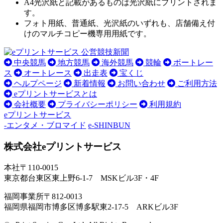
A4光沢紙と記載があるものは光沢紙にプリントされま
す。
フォト用紙、普通紙、光沢紙のいずれも、店舗備え付
けのマルチコピー機専用用紙です。
中央競馬
地方競馬
海外競馬
競輪
ボートレー
ス
オートレース
出走表
宝くじ
ヘルプページ
新着情報
お問い合わせ
ご利用方法
eプリントサービスとは
会社概要
プライバシーポリシー
利用規約
eプリントサービス
-エンタメ・ブロマイド
e-SHINBUN
株式会社eプリントサービス
本社
〒110-0015
東京都台東区東上野6-1-7 MSKビル3F・4F
福岡事業所
〒812-0013
福岡県福岡市博多区博多駅東2-17-5 ARKビル3F