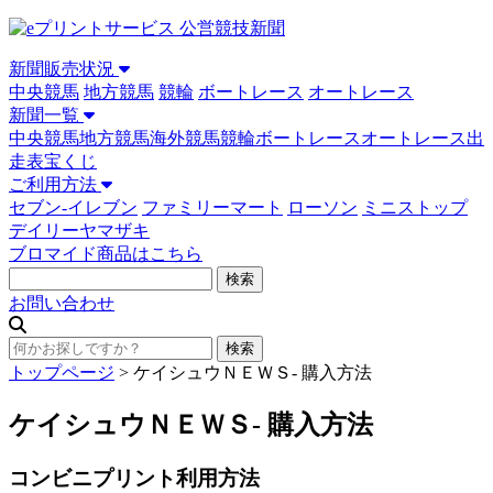
新聞販売状況
中央競馬
地方競馬
競輪
ボートレース
オートレース
新聞一覧
中央競馬
地方競馬
海外競馬
競輪
ボートレース
オートレース
出
走表
宝くじ
ご利用方法
セブン-イレブン
ファミリーマート
ローソン
ミニストップ
デイリーヤマザキ
ブロマイド商品はこちら
お問い合わせ
トップページ
>
ケイシュウＮＥＷＳ- 購入方法
ケイシュウＮＥＷＳ- 購入方法
コンビニプリント利用方法