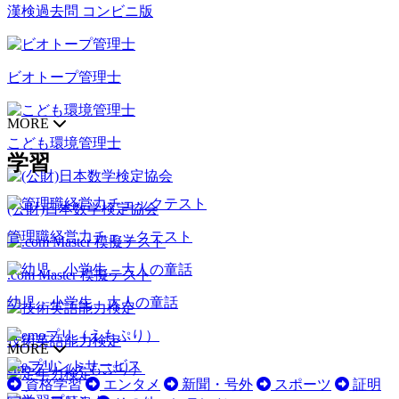
漢検過去問 コンビニ版
ビオトープ管理士
MORE
こども環境管理士
学習
(公財)日本数学検定協会
管理職経営力チェックテスト
.com Master 模擬テスト
幼児、小学生、大人の童話
技術英語能力検定
MORE
emoプリ（えもぷり）
資格学習
エンタメ
新聞・号外
スポーツ
証明