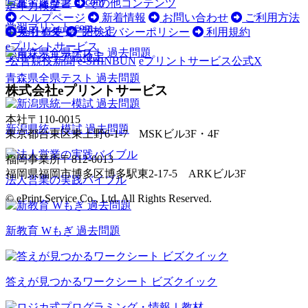
写真・履歴書
その他コンテンツ
定年力検定
ヘルプページ
新着情報
お問い合わせ
ご利用方法
学習プリント.com
会社概要
プライバシーポリシー
利用規約
eプリントサービス
実用イタリア語検定
-公営競技新聞
e-SHINBUN
eプリントサービス公式X
青森県全県テスト 過去問題
株式会社eプリントサービス
本社
〒110-0015
新潟県統一模試 過去問題
東京都台東区東上野6-1-7 MSKビル3F・4F
福岡事業所
〒812-0013
福岡県福岡市博多区博多駅東2-17-5 ARKビル3F
法人営業の実践バイブル
© ePrint Service Co., Ltd. All Rights Reserved.
新教育 Wもぎ 過去問題
答えが見つかるワークシート ビズクイック