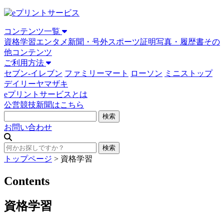
コンテンツ一覧
資格学習
エンタメ
新聞・号外
スポーツ
証明写真・履歴書
その
他コンテンツ
ご利用方法
セブン-イレブン
ファミリーマート
ローソン
ミニストップ
デイリーヤマザキ
eプリントサービスとは
公営競技新聞はこちら
お問い合わせ
トップページ
>
資格学習
Contents
資格学習