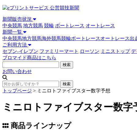
新聞販売状況
中央競馬
地方競馬
競輪
ボートレース
オートレース
新聞一覧
中央競馬
地方競馬
海外競馬
競輪
ボートレース
オートレース
出
ご利用方法
セブン-イレブン
ファミリーマート
ローソン
ミニストップ
デ
ブロマイド商品はこちら
お問い合わせ
トップページ
>
ミニロトファイブスター数字予想
ミニロトファイブスター数字
商品ラインナップ