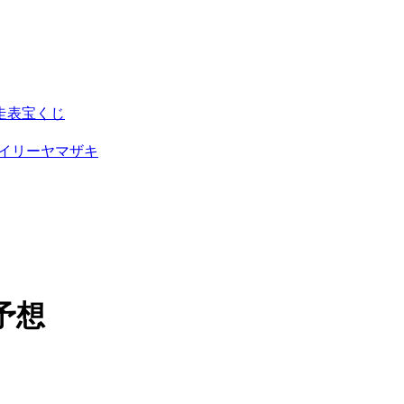
走表
宝くじ
イリーヤマザキ
予想