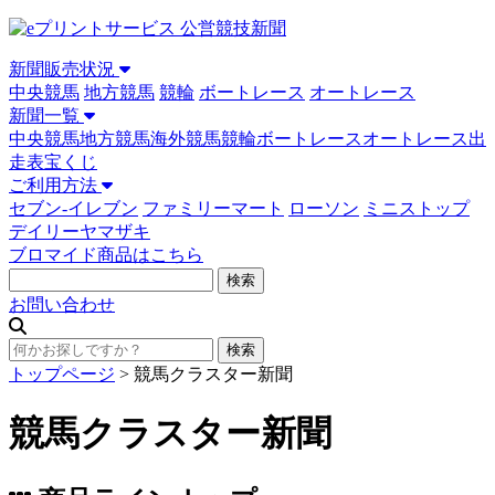
新聞販売状況
中央競馬
地方競馬
競輪
ボートレース
オートレース
新聞一覧
中央競馬
地方競馬
海外競馬
競輪
ボートレース
オートレース
出
走表
宝くじ
ご利用方法
セブン-イレブン
ファミリーマート
ローソン
ミニストップ
デイリーヤマザキ
ブロマイド商品はこちら
お問い合わせ
トップページ
>
競馬クラスター新聞
競馬クラスター新聞