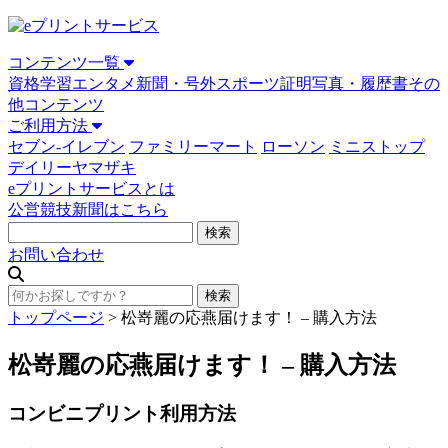
コンテンツ一覧
資格学習
エンタメ
新聞・号外
スポーツ
証明写真・履歴書
その
他コンテンツ
ご利用方法
セブン-イレブン
ファミリーマート
ローソン
ミニストップ
デイリーヤマザキ
eプリントサービスとは
公営競技新聞はこちら
お問い合わせ
トップページ
>
松嵜麗の応燕届けます！ – 購入方法
松嵜麗の応燕届けます！ – 購入方法
コンビニプリント利用方法