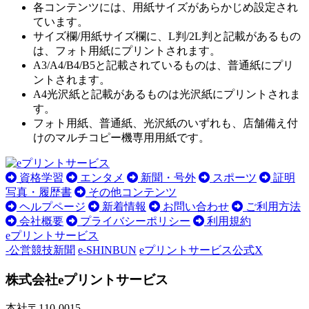
各コンテンツには、用紙サイズがあらかじめ設定され
ています。
サイズ欄/用紙サイズ欄に、L判/2L判と記載があるもの
は、フォト用紙にプリントされます。
A3/A4/B4/B5と記載されているものは、普通紙にプリ
ントされます。
A4光沢紙と記載があるものは光沢紙にプリントされま
す。
フォト用紙、普通紙、光沢紙のいずれも、店舗備え付
けのマルチコピー機専用用紙です。
資格学習
エンタメ
新聞・号外
スポーツ
証明
写真・履歴書
その他コンテンツ
ヘルプページ
新着情報
お問い合わせ
ご利用方法
会社概要
プライバシーポリシー
利用規約
eプリントサービス
-公営競技新聞
e-SHINBUN
eプリントサービス公式X
株式会社eプリントサービス
本社
〒110-0015