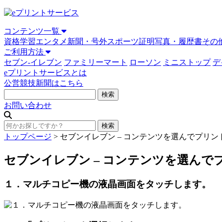
コンテンツ一覧
資格学習
エンタメ
新聞・号外
スポーツ
証明写真・履歴書
その
ご利用方法
セブン-イレブン
ファミリーマート
ローソン
ミニストップ
デ
eプリントサービスとは
公営競技新聞はこちら
お問い合わせ
トップページ
>
セブンイレブン – コンテンツを選んでプリン
セブンイレブン – コンテンツを選んで
１．マルチコピー機の液晶画面をタッチします。