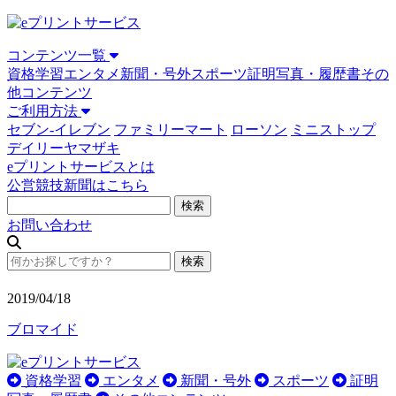
コンテンツ一覧
資格学習
エンタメ
新聞・号外
スポーツ
証明写真・履歴書
その
他コンテンツ
ご利用方法
セブン-イレブン
ファミリーマート
ローソン
ミニストップ
デイリーヤマザキ
eプリントサービスとは
公営競技新聞はこちら
お問い合わせ
2019/04/18
ブロマイド
資格学習
エンタメ
新聞・号外
スポーツ
証明